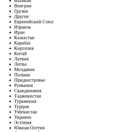
Ватикан
Венгрия
Грузия
Другие
Европейский Союз
Израиль
Иран
Казахстан
Карабах
Киргизия
Китай
Латвия
Литва
Молдавия
Польша
Приднестровье
Румыния
Скандинавия
Таджикистан
Туркмения
Турция
Узбекистан
Украина
Эстония
Южная Осетия