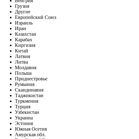
Венгрия
Грузия
Другие
Европейский Союз
Израиль
Иран
Казахстан
Карабах
Киргизия
Китай
Латвия
Литва
Молдавия
Польша
Приднестровье
Румыния
Скандинавия
Таджикистан
Туркмения
Турция
Узбекистан
Украина
Эстония
Южная Осетия
Амурская обл.